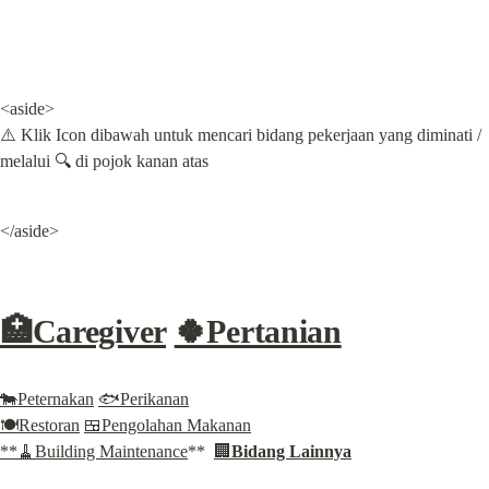
<aside>

⚠️ Klik Icon dibawah untuk mencari bidang pekerjaan yang diminati / 
melalui 🔍 di pojok kanan atas
</aside>
🏥Caregiver
🍀Pertanian
🐄Peternakan
🐟Perikanan
🍽️Restoran
🍱Pengolahan Makanan
**🧹Building Maintenance
**  
🏢
Bidang Lainnya