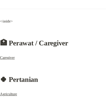
</aside>
🏥 Perawat / Caregiver
Caregiver
🍀 Pertanian
Agriculture